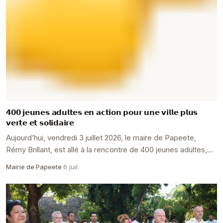
𝟰𝟬𝟬 𝗷𝗲𝘂𝗻𝗲𝘀 𝗮𝗱𝘂𝗹𝘁𝗲𝘀 𝗲𝗻 𝗮𝗰𝘁𝗶𝗼𝗻 𝗽𝗼𝘂𝗿 𝘂𝗻𝗲 𝘃𝗶𝗹𝗹𝗲 𝗽𝗹𝘂𝘀
𝘃𝗲𝗿𝘁𝗲 𝗲𝘁 𝘀𝗼𝗹𝗶𝗱𝗮𝗶𝗿𝗲
Aujourd’hui, vendredi 3 juillet 2026, le maire de Papeete,
Rémy Brillant, est allé à la rencontre de 400 jeunes adultes,
âgés de 18 à 35 ans, mobilisés pour ...
Mairie de Papeete
·
6 juil.