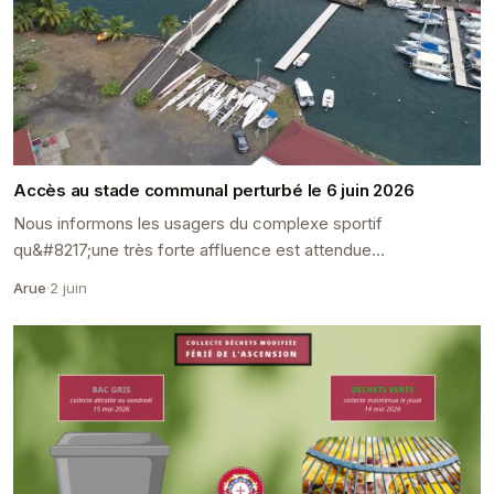
Accès au stade communal perturbé le 6 juin 2026
Nous informons les usagers du complexe sportif
qu&#8217;une très forte affluence est attendue
ce&#160;samedi 6 juin 2026&#160;en raison de plusieurs
Arue
·
2 juin
grands é...