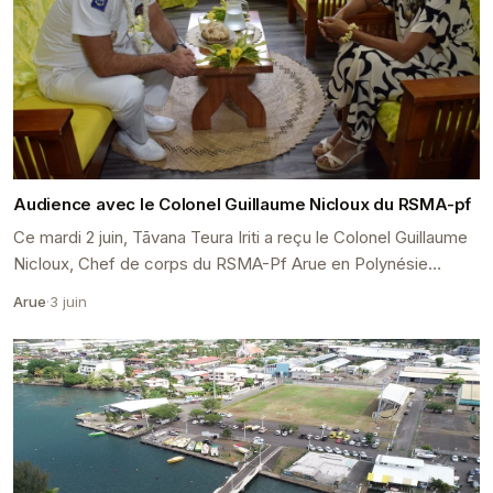
Audience avec le Colonel Guillaume Nicloux du RSMA-pf
Ce mardi 2 juin, Tāvana Teura Iriti a reçu le Colonel Guillaume
Nicloux, Chef de corps du RSMA-Pf Arue en Polynésie
française, pour une visite de courtoisie ...
Arue
·
3 juin