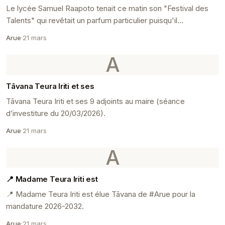
Le lycée Samuel Raapoto tenait ce matin son "Festival des
Talents" qui revêtait un parfum particulier puisqu'il
correspond aux 25 ans de l'établissement.
Arue
·
21 mars
A
Tāvana Teura Iriti et ses
Tāvana Teura Iriti et ses 9 adjoints au maire (séance
d’investiture du 20/03/2026).
Arue
·
21 mars
A
📍 Madame Teura Iriti est
📍 Madame Teura Iriti est élue Tāvana de #Arue pour la
mandature 2026-2032.
Arue
·
21 mars