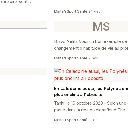
s de soins sont
redi 15 janvier. Les APA
Maita'i Sport Santé
·
24 déc.
er.
MS
Bravo Nelita Voici un bon exemple de
changement d’habitude de vie au profi
santé.
Maita'i Sport Santé
·
9 nov.
En Calédonie aussi, les Polynésien
plus enclins à l'obésité
Tahiti, le 16 octobre 2020 - Selon une
parue dans la revue scientifique The 
probabilité d’être en surpoids ou obè
Maita'i Sport Santé
·
17 oct.
fois plus élevé...