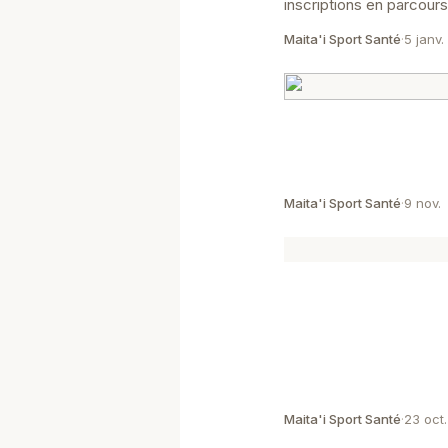
inscriptions en parcour
possibles jusqu'au vend
Maita'i Sport Santé
·
5 janv.
prendront fin le 27 févri
Maita'i Sport Santé
·
9 nov.
Maita'i Sport Santé
·
23 oct.