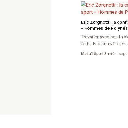
Eric Zorgnotti : la conf
- Hommes de Polynés
Travailler avec ses faib
forts, Eric connaît bien
il se forge un mental d’
Maita'i Sport Santé
·
4 sept.
estime.