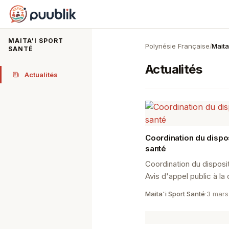
Puublik
MAITA'I SPORT
Polynésie Française
Maita
/
SANTÉ
Actualités
Actualités
Coordination du disposi
santé
Coordination du disposit
Avis d'appel public à l
COMMANDITAIRE : Direc
Maita'i Sport Santé
·
3 mars
SERVICE RÉFÉRENT : Dé