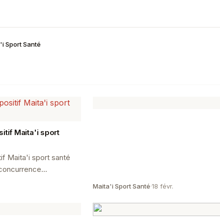
'i Sport Santé
tif Maita'i sport
if Maita'i sport santé
a concurrence
tion de la santé
Maita'i Sport Santé
·
18 févr.
parte...