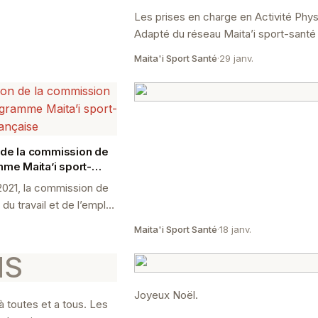
Les prises en charge en Activité Phy
Adapté du réseau Maita’i sport-santé
termineront fin du mois de février.
Maita'i Sport Santé
·
29 janv.
 de la commission de
mme Maita’i sport-
ançaise
2021, la commission de
, du travail et de l’emploi,
nie BRUANT, a tenu une
.
Maita'i Sport Santé
·
18 janv.
MS
Joyeux Noël.
 toutes et a tous. Les