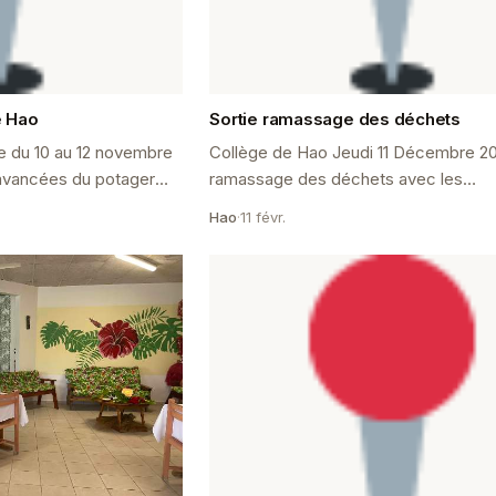
e Hao
Sortie ramassage des déchets
 du 10 au 12 novembre
Collège de Hao Jeudi 11 Décembre 20
s avancées du potager
ramassage des déchets avec les
élèves du collège de
ambassadeurs de l&#8217;environneme
Hao
·
11 févr.
...
jeudi 11 décembre 2025, le collège de 