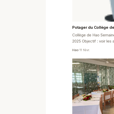
Potager du Collège d
Collège de Hao Semaine
2025 Objectif : voir le
depuis sa création Les 
Hao
·
11 févr.
Hao ont mis en place un 