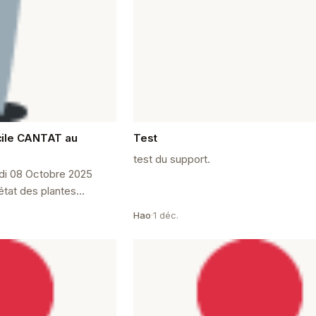
cile CANTAT au
Test
test du support.
di 08 Octobre 2025
;état des plantes
 précédente et
Hao
·
1 déc.
du marcotage Me...