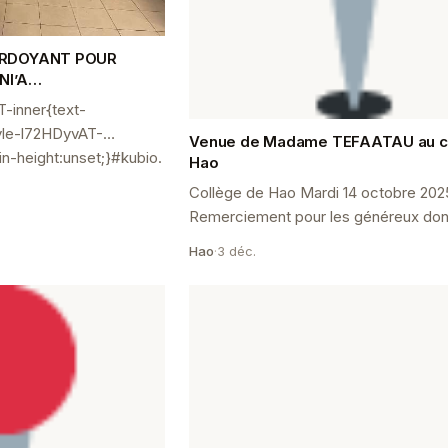
ERDOYANT POUR
-NI’A…
T-inner{text-
tyle-l72HDyvAT-
Venue de Madame TEFAATAU au c
in-height:unset;}#kubio.
Hao
Collège de Hao Mardi 14 octobre 202
Remerciement pour les généreux dons
pour la boîte à livres au Collège Dans
Hao
·
3 déc.
de la remise de la lecture ...