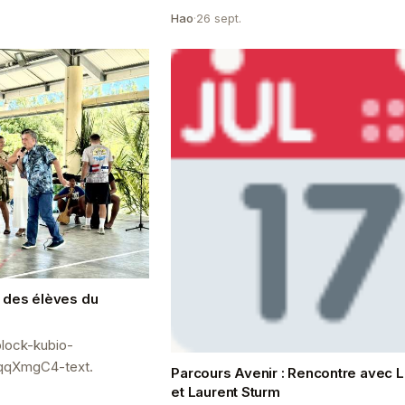
di en M2 a eu lieu le
Hao
·
26 sept.
éali...
 des élèves du
lock-kubio-
EqqXmgC4-text.
Parcours Avenir : Rencontre avec L
et Laurent Sturm