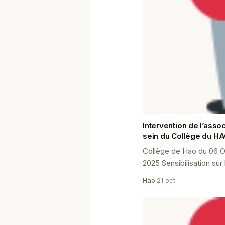
Intervention de l’ass
sein du Collège du H
Collège de Hao du 06 O
2025 Sensibilisation sur
Polynésie Durant la sem
Hao
·
21 oct.
Collège a eu le privilège