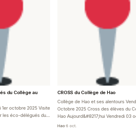
és du Collège au
CROSS du Collège de Hao
Collège de Hao et ses alentours Vend
1er octobre 2025 Visite
Octobre 2025 Cross des élèves du C
r les éco-délégués du
Hao Aujourd&#8217;hui Vendredi 03 octobre
 1er octobre, les 19
2025 s&#8217;est déroulé c...
Hao
·
6 oct.
ch...