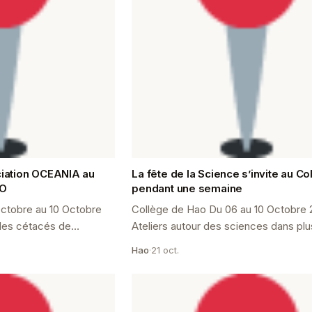
ociation OCEANIA au
La fête de la Science s’invite au Co
AO
pendant une semaine
ctobre au 10 Octobre
Collège de Hao Du 06 au 10 Octobre
 les cétacés de
Ateliers autour des sciences dans plu
aine de la Science, le
disciplines La semaine dernière a été
Hao
·
21 oct.
 d&...
la fête de la science au C...