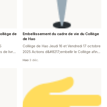
ollège de
Embellissement du cadre de vie du Collège
de Hao
5
Collège de Hao Jeudi 16 et Vendredi 17 octobre
 de livre
2025 Actions d&#8217;embellir le Collège afin
 le cadre
d&#8217;avoir un cadre « zen » Dans le cadre
Hao
·
3 déc.
de l&#8217;améliora...