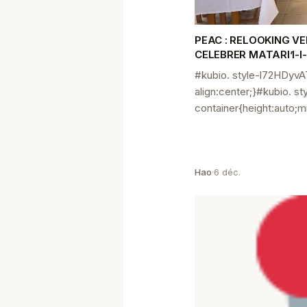
PEAC : RELOOKING V
CELEBRER MATARI’I-I
#kubio. style-l72HDyvA
align:center;}#kubio. s
container{height:auto;m
Hao
·
6 déc.