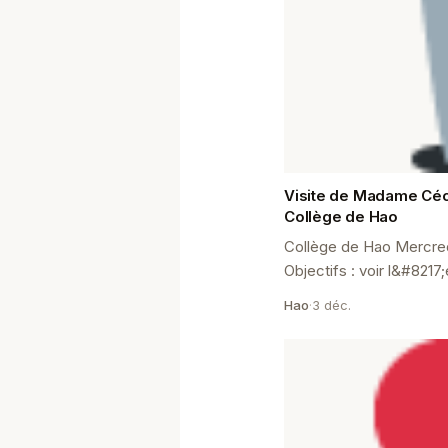
Visite de Madame Cé
Collège de Hao
Collège de Hao Mercre
Objectifs : voir l&#8217
offertes l&#8217;année
Hao
·
3 déc.
découvrir la technique 