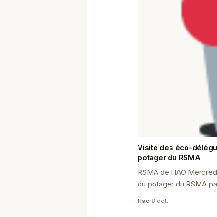
Visite des éco-délégu
potager du RSMA
RSMA de HAO Mercredi 
du potager du RSMA pa
Collège de Hao Mercredi
Hao
·
8 oct.
éco-délégués ont eu la 