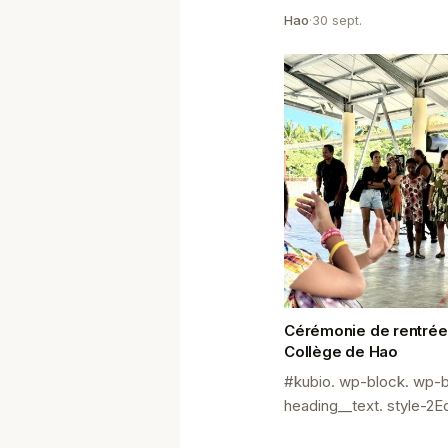
protecteurs » Ce mercre
Hao
·
30 sept.
vernissage des œuvres r
Cérémonie de rentrée
Collège de Hao
#kubio. wp-block. wp-b
heading__text. style-2