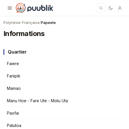
Puublik
Polynésie Française
Papeete
/
Informations
Quartier
Faiere
Fariipiti
Mamao
Manu Hoe - Fare Ute - Motu Uta
Paofai
Patutoa