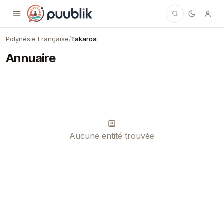
Puublik
Polynésie Française
Takaroa
/
Annuaire
Aucune entité trouvée