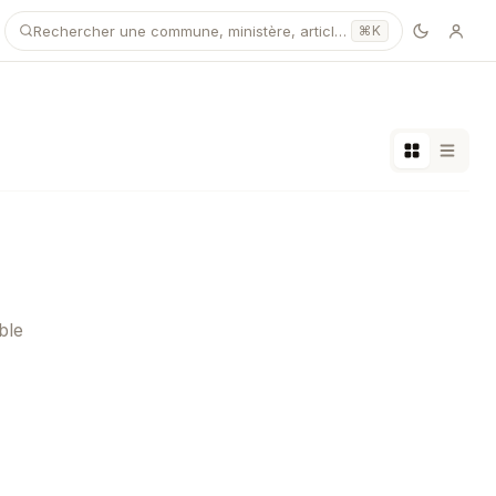
Rechercher une commune, ministère, article…
⌘K
ble