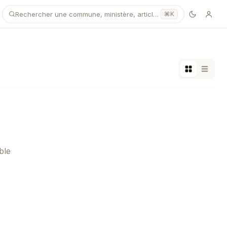
Rechercher une commune, ministère, article…
⌘K
ble