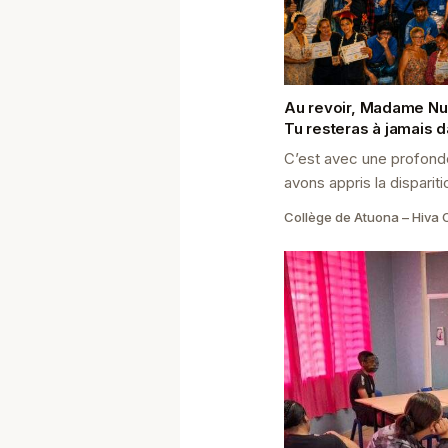
Au revoir, Madame Nui,
Tu resteras à jamais 
C’est avec une profond
avons appris la disparit
Teikiteepupuni, notre p
Collège de Atuona – Hiva 
mathématiques et de Ma