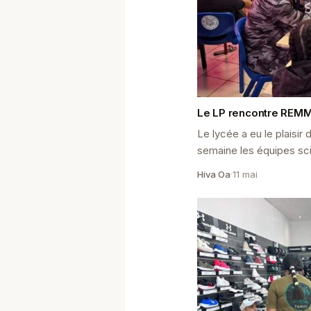
Le LP rencontre REMM
Le lycée a eu le plaisir d
semaine les équipes s
2 actuellement présente
Hiva Oa
·
11 mai
dernière étape de leur m