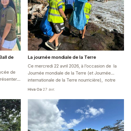
Ball de
La journée mondiale de la Terre
Ce mercredi 22 avril 2026, à l’occasion de la
lycée de
Journée mondiale de la Terre (et Journée
présenter
internationale de la Terre nourricière), notre
s finales
classe de 6è a partic...
Hiva Oa
·
27 avr.