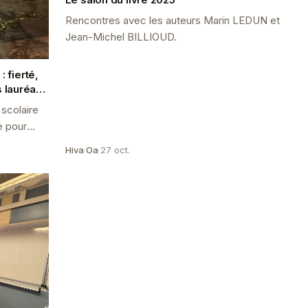
Rencontres avec les auteurs Marin LEDUN et
Jean-Michel BILLIOUD.
 fierté,
s lauréats
scolaire
e pour
l du
Hiva Oa
·
27 oct.