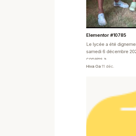
Elementor #10785
Le lycée a été digneme
samedi 6 décembre 202
copains ».
Hiva Oa
·
11 déc.