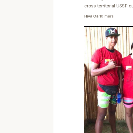
cross territorial USSP q
mercredi 25 février 202
Hiva Oa
·
10 mars
PUNAAUIA sur l&#8217;.