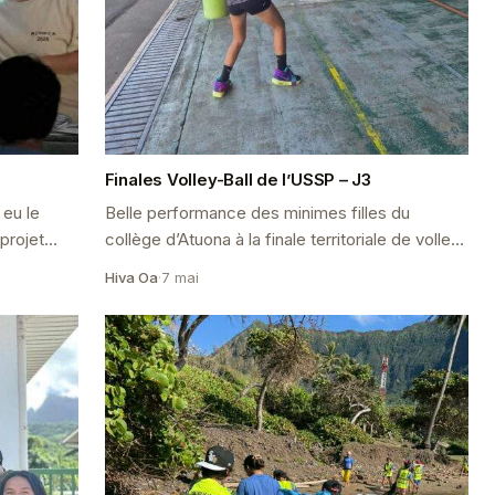
Finales Volley-Ball de l’USSP – J3
 eu le
Belle performance des minimes filles du
 projet
collège d’Atuona à la finale territoriale de volley-
afaune
ball à Tahiti.
Hiva Oa
·
7 mai