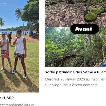
Sortie patrimoine des 5ème à Pua
Mercredi 28 janvier 2026 au matin, en 
au collège, nous étions contents.
e l’USSP
ent représenté lors du