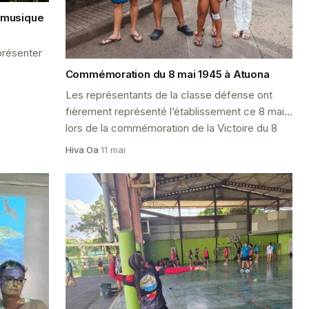
 musique
présenter
Commémoration du 8 mai 1945 à Atuona
Les représentants de la classe défense ont
fièrement représenté l’établissement ce 8 mai
lors de la commémoration de la Victoire du 8
mai 1945 au monument au...
Hiva Oa
·
11 mai