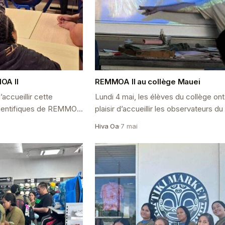
OA II
REMMOA II au collège Mauei
’accueillir cette
Lundi 4 mai, les élèves du collège ont
cientifiques de REMMOA
plaisir d’accueillir les observateurs du
s à Hiva Oa pour la
REMMOA II (Recensement de la Még
Hiva Oa
·
7 mai
is...
Marine par Observation Aé...