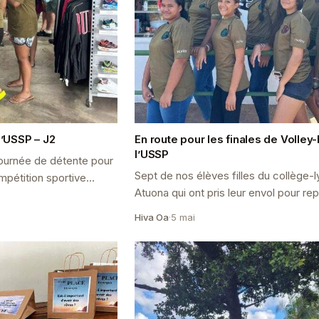
l’USSP – J2
En route pour les finales de Volley-
l’USSP
e journée de détente pour
Sept de nos élèves filles du collège-
mpétition sportive
Atuona qui ont pris leur envol pour re
fièrement notre établissement lors de
Hiva Oa
·
5 mai
territoriales Vo...