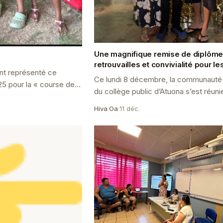
Une magnifique remise de diplôme :
retrouvailles et convivialité pour le
nt représenté ce
du DNB 2025
Ce lundi 8 décembre, la communauté 
5 pour la « course des
du collège public d’Atuona s’est réuni
célébrer la remise du Diplôme Nationa
Hiva Oa
·
11 déc.
Brevet 2025.