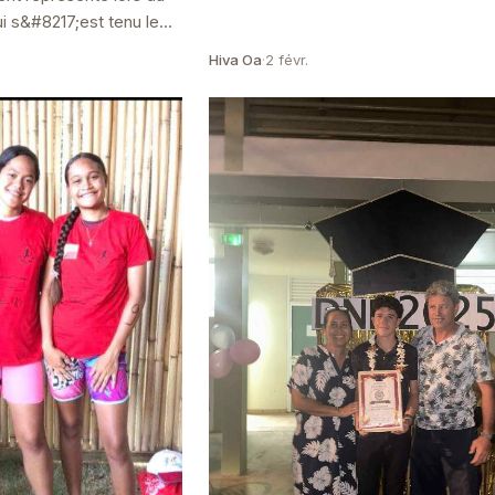
ui s&#8217;est tenu le
6 au parc VAIRAI de
Hiva Oa
·
2 févr.
..