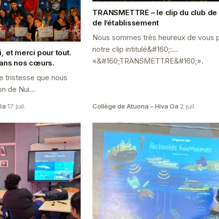
TRANSMETTRE – le clip du club de
de l’établissement
Nous sommes très heureux de vous 
notre clip intitulé&#160;:
 et merci pour tout.
«&#160;TRANSMETTRE&#160;».
dans nos cœurs.
e tristesse que nous
ion de Nui
rofesseure de
Oa
·
17 juil.
Collège de Atuona – Hiva Oa
·
2 juil.
rquisien.