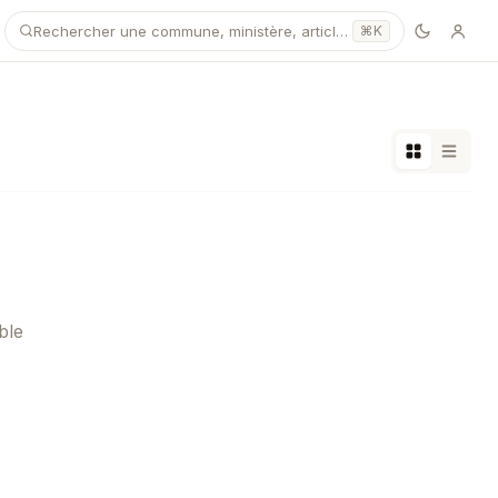
Rechercher une commune, ministère, article…
⌘K
ble