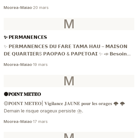
Moorea-Maiao
·
20 mars
M
✨ 𝗣𝗘𝗥𝗠𝗔𝗡𝗘𝗡𝗖𝗘𝗦
✨ 𝗣𝗘𝗥𝗠𝗔𝗡𝗘𝗡𝗖𝗘𝗦 𝗗𝗨 𝗙𝗔𝗥𝗘 𝗧𝗔𝗠𝗔 𝗛𝗔𝗨 – 𝗠𝗔𝗜𝗦𝗢𝗡
𝗗𝗘 𝗤𝗨𝗔𝗥𝗧𝗜𝗘𝗥S 𝗣𝗔𝗢𝗣𝗔𝗢 & 𝗣𝗔𝗣𝗘𝗧𝗢𝗔𝗜 ✨ 📣 𝗕𝗲𝘀𝗼𝗶𝗻
𝗱’𝗲́𝗰𝗼𝘂𝘁...
Moorea-Maiao
·
19 mars
M
🟡𝐏𝐎𝐈𝐍𝐓 𝐌𝐄́𝐓𝐄́𝐎
🟡𝐏𝐎𝐈𝐍𝐓 𝐌𝐄́𝐓𝐄́𝐎| 𝐕𝐢𝐠𝐢𝐥𝐚𝐧𝐜𝐞 𝐉𝐀𝐔𝐍𝐄 𝐩𝐨𝐮𝐫 𝐥𝐞𝐬 𝐨𝐫𝐚𝐠𝐞𝐬 🌩️ 🌩️
Demain le risque orageux persiste ⛈️.
Moorea-Maiao
·
17 mars
M