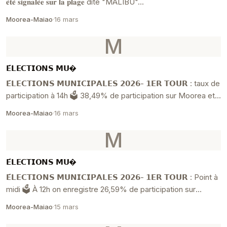
𝐞́𝐭𝐞́ 𝐬𝐢𝐠𝐧𝐚𝐥𝐞́𝐞 𝐬𝐮𝐫 𝐥𝐚 𝐩𝐥𝐚𝐠𝐞 dite "MALIBU"...
Moorea-Maiao
·
16 mars
M
𝗘́𝗟𝗘𝗖𝗧𝗜𝗢𝗡𝗦 𝗠𝗨�
𝗘́𝗟𝗘𝗖𝗧𝗜𝗢𝗡𝗦 𝗠𝗨𝗡𝗜𝗖𝗜𝗣𝗔𝗟𝗘𝗦 𝟮𝟬𝟮𝟲- 𝟭𝗘𝗥 𝗧𝗢𝗨𝗥 : taux de
participation à 14h 🗳 38,49% de participation sur Moorea et
Maiao soit 5556 ...
Moorea-Maiao
·
16 mars
M
𝗘́𝗟𝗘𝗖𝗧𝗜𝗢𝗡𝗦 𝗠𝗨�
𝗘́𝗟𝗘𝗖𝗧𝗜𝗢𝗡𝗦 𝗠𝗨𝗡𝗜𝗖𝗜𝗣𝗔𝗟𝗘𝗦 𝟮𝟬𝟮𝟲- 𝟭𝗘𝗥 𝗧𝗢𝗨𝗥 : Point à
midi 🗳 À 12h on enregistre 26,59% de participation sur
Moorea et Maiao soit ...
Moorea-Maiao
·
15 mars