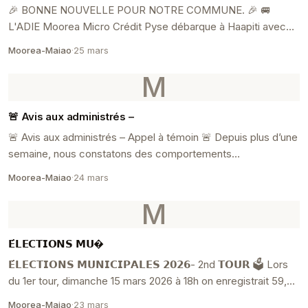
🎉 BONNE NOUVELLE POUR NOTRE COMMUNE. 🎉 🚐
L'ADIE Moorea Micro Crédit Pyse débarque à Haapiti avec
son unité mobile. Vous avez un projet qui vous tient à cœur.
Moorea-Maiao
·
25 mars
M
🚨 Avis aux administrés –
🚨 Avis aux administrés – Appel à témoin 🚨 Depuis plus d’une
semaine, nous constatons des comportements
inacceptables sur le secteur Afareaitu – Vaiare : ...
Moorea-Maiao
·
24 mars
M
𝗘́𝗟𝗘𝗖𝗧𝗜𝗢𝗡𝗦 𝗠𝗨�
𝗘́𝗟𝗘𝗖𝗧𝗜𝗢𝗡𝗦 𝗠𝗨𝗡𝗜𝗖𝗜𝗣𝗔𝗟𝗘𝗦 𝟮𝟬𝟮𝟲- 2nd 𝗧𝗢𝗨𝗥 🗳 Lors
du 1er tour, dimanche 15 mars 2026 à 18h on enregistrait 59,4
% de participation ...
Moorea-Maiao
·
23 mars