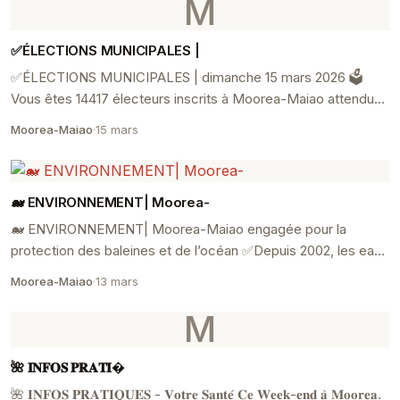
M
✅ÉLECTIONS MUNICIPALES |
✅ÉLECTIONS MUNICIPALES | dimanche 15 mars 2026 🗳
Vous êtes 14417 électeurs inscrits à Moorea-Maiao attendus
aux urnes à l’occasion des scrutins des 15 et 2...
Moorea-Maiao
·
15 mars
🐋 ENVIRONNEMENT| Moorea-
🐋 ENVIRONNEMENT| Moorea-Maiao engagée pour la
protection des baleines et de l’océan ✅Depuis 2002, les eaux
de la Polynésie française sont reconnues comme s...
Moorea-Maiao
·
13 mars
M
🌺 𝐈𝐍𝐅𝐎𝐒 𝐏𝐑𝐀𝐓𝐈�
🌺 𝐈𝐍𝐅𝐎𝐒 𝐏𝐑𝐀𝐓𝐈𝐐𝐔𝐄𝐒 - 𝐕𝐨𝐭𝐫𝐞 𝐒𝐚𝐧𝐭𝐞́ 𝐂𝐞 𝐖𝐞𝐞𝐤-𝐞𝐧𝐝 𝐚̀ 𝐌𝐨𝐨𝐫𝐞𝐚.