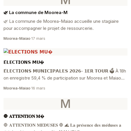
🌿 La commune de Moorea-M
🌿 La commune de Moorea-Maiao accueille une stagiaire
pour accompagner le projet de ressourcerie.
Moorea-Maiao
·
17 mars
𝗘́𝗟𝗘𝗖𝗧𝗜𝗢𝗡𝗦 𝗠𝗨�
𝗘́𝗟𝗘𝗖𝗧𝗜𝗢𝗡𝗦 𝗠𝗨𝗡𝗜𝗖𝗜𝗣𝗔𝗟𝗘𝗦 𝟮𝟬𝟮𝟲- 𝟭𝗘𝗥 𝗧𝗢𝗨𝗥 🗳 À 18h
on enregistre 59,4 % de participation sur Moorea et Maiao
soit 8571 électeurs.
Moorea-Maiao
·
16 mars
M
🛑 𝐀𝐓𝐓𝐄𝐍𝐓𝐈𝐎𝐍 𝐌�
🛑 𝐀𝐓𝐓𝐄𝐍𝐓𝐈𝐎𝐍 𝐌𝐄́𝐃𝐔𝐒𝐄𝐒 🛑 🌊 𝐋𝐚 𝐩𝐫𝐞́𝐬𝐞𝐧𝐜𝐞 𝐝𝐞𝐬 𝐦𝐞́𝐝𝐮𝐬𝐞𝐬 𝐚