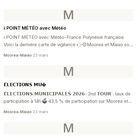
M
ℹ️ POINT MÉTÉO avec Météo
ℹ️ POINT MÉTÉO avec Météo-France Polynésie française
Voici la dernière carte de vigilance 👉🟡Moorea et Maiao sont
placés en vigilance 🌩⚡JAUNE pour les Or...
Moorea-Maiao
·
23 mars
M
𝗘́𝗟𝗘𝗖𝗧𝗜𝗢𝗡𝗦 𝗠𝗨�
𝗘́𝗟𝗘𝗖𝗧𝗜𝗢𝗡𝗦 𝗠𝗨𝗡𝗜𝗖𝗜𝗣𝗔𝗟𝗘𝗦 𝟮𝟬𝟮𝟲- 2nd 𝗧𝗢𝗨𝗥 : taux de
participation à 14h 🗳 43,5 % de participation sur Moorea et
Maiao soit 6271 éle...
Moorea-Maiao
·
23 mars
M