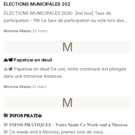
ÉLECTIONS MUNICIPALES 202
ÉLECTIONS MUNICIPALES 2026- 2nd tour| Taux de
participation - 10h Le taux de participation au vote lors des
élections municipales est un indicateur clé de l...
Moorea-Maiao
·
22 mars
M
🙏🕊️ Papetoai en deuil
🙏🕊️ Papetoai en deuil Ce soir, notre commune est plongée
dans une immense tristesse.
Moorea-Maiao
·
21 mars
M
🌺 𝐈𝐍𝐅𝐎𝐒 𝐏𝐑𝐀𝐓𝐈�
🌺 𝐈𝐍𝐅𝐎𝐒 𝐏𝐑𝐀𝐓𝐈𝐐𝐔𝐄𝐒 - 𝐕𝐨𝐭𝐫𝐞 𝐒𝐚𝐧𝐭𝐞́ 𝐂𝐞 𝐖𝐞𝐞𝐤-𝐞𝐧𝐝 𝐚̀ 𝐌𝐨𝐨𝐫𝐞𝐚.
🌺 Ce week-end à Moorea, prenez soin de vous.