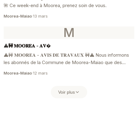
🌺 Ce week-end à Moorea, prenez soin de vous.
Moorea-Maiao
·
13 mars
M
⚠️🚧 𝐌𝐎𝐎𝐑𝐄𝐀 - 𝐀𝐕�
⚠️🚧 𝐌𝐎𝐎𝐑𝐄𝐀 - 𝐀𝐕𝐈𝐒 𝐃𝐄 𝐓𝐑𝐀𝐕𝐀𝐔𝐗 🚧⚠️ Nous informons
les abonnés de la Commune de Moorea-Maiao que des
travaux occasionneront une 𝒄𝒐𝒖𝒑𝒖�...
Moorea-Maiao
·
12 mars
Voir plus