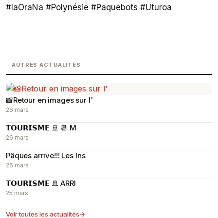
#IaOraNa #Polynésie #Paquebots #Uturoa
AUTRES ACTUALITÉS
📸Retour en images sur l'
26 mars
𝗧𝗢𝗨𝗥𝗜𝗦𝗠𝗘 🚢 📆 M
26 mars
Pâques arrive!!! Les Ins
26 mars
𝗧𝗢𝗨𝗥𝗜𝗦𝗠𝗘 🚢 ARRI
25 mars
Voir toutes les actualités