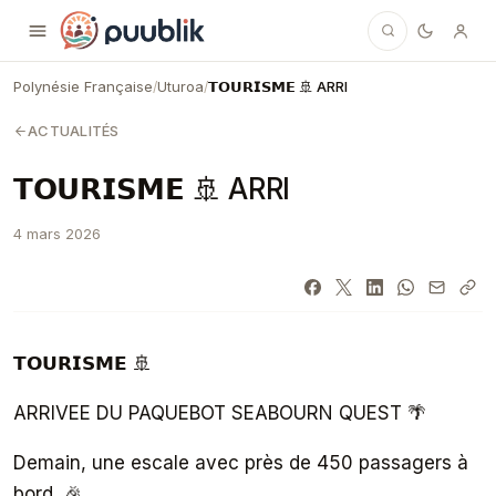
Puublik
Polynésie Française
Uturoa
𝗧𝗢𝗨𝗥𝗜𝗦𝗠𝗘 🚢 ARRI
/
/
ACTUALITÉS
𝗧𝗢𝗨𝗥𝗜𝗦𝗠𝗘 🚢 ARRI
4 mars 2026
𝗧𝗢𝗨𝗥𝗜𝗦𝗠𝗘 🚢
ARRIVEE DU PAQUEBOT SEABOURN QUEST 🌴
Demain, une escale avec près de 450 passagers à
bord. 🎉