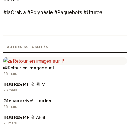
#IaOraNa #Polynésie #Paquebots #Uturoa
AUTRES ACTUALITÉS
📸Retour en images sur l'
26 mars
𝗧𝗢𝗨𝗥𝗜𝗦𝗠𝗘 🚢 📆 M
26 mars
Pâques arrive!!! Les Ins
26 mars
𝗧𝗢𝗨𝗥𝗜𝗦𝗠𝗘 🚢 ARRI
25 mars