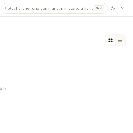
Rechercher une commune, ministère, article…
⌘K
ble