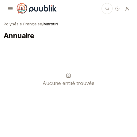
Puublik
Polynésie Française
Marotiri
/
Annuaire
Aucune entité trouvée