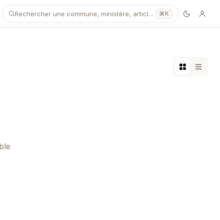
Rechercher une commune, ministère, article…
⌘K
ble