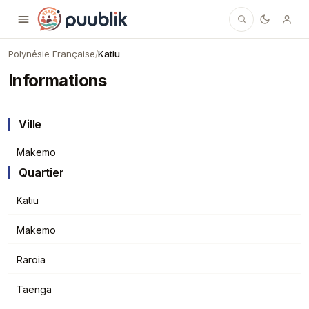
Puublik
Polynésie Française
Katiu
/
Informations
Ville
Makemo
Quartier
Katiu
Makemo
Raroia
Taenga