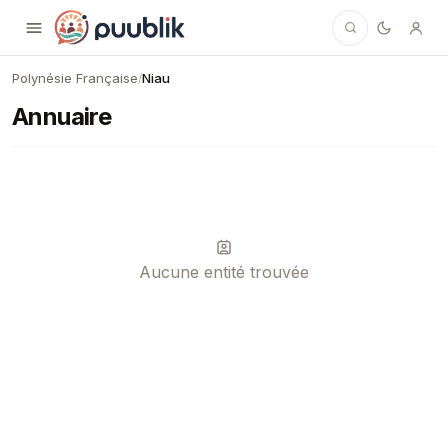
Puublik
Polynésie Française
Niau
/
Annuaire
Aucune entité trouvée