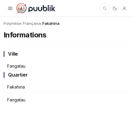
Puublik
Polynésie Française
Fakahina
/
Informations
Ville
Fangatau
Quartier
Fakahina
Fangatau