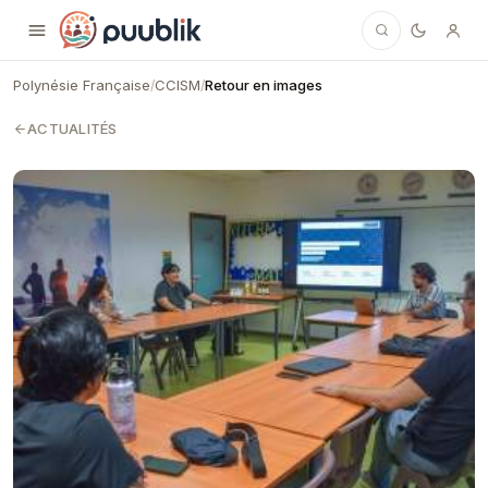
Puublik
Polynésie Française
CCISM
Retour en images
/
/
ACTUALITÉS